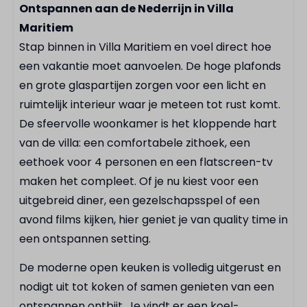
Koffiecupmachine
Ontspannen aan de Nederrijn in Villa
Koelkast
Maritiem
Stap binnen in Villa Maritiem en voel direct hoe
Badkamer
een vakantie moet aanvoelen. De hoge plafonds
en grote glaspartijen zorgen voor een licht en
Inloop regendouche
ruimtelijk interieur waar je meteen tot rust komt.
Dubbele wastafel
De sfeervolle woonkamer is het kloppende hart
van de villa: een comfortabele zithoek, een
Buiten
eethoek voor 4 personen en een flatscreen-tv
Parasol
maken het compleet. Of je nu kiest voor een
Buitenterras
uitgebreid diner, een gezelschapsspel of een
avond films kijken, hier geniet je van quality time in
Faciliteiten
een ontspannen setting.
Speeltuin
De moderne open keuken is volledig uitgerust en
Restaurant
nodigt uit tot koken of samen genieten van een
Fietsverhuur
ontspannen ontbijt. Je vindt er een koel-