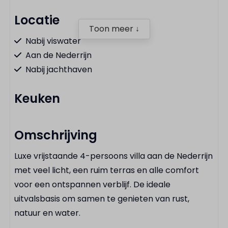
Locatie
Toon meer ↓
Nabij viswater
Aan de Nederrijn
Nabij jachthaven
Keuken
Koel-vriescombinatie
Omschrijving
Vaatwasser
Kookplaat
Luxe vrijstaande 4-persoons villa aan de Nederrijn
Combimagnetron
met veel licht, een ruim terras en alle comfort
Waterkoker
voor een ontspannen verblijf. De ideale
Bestek
uitvalsbasis om samen te genieten van rust,
Pannenset
natuur en water.
Broodrooster