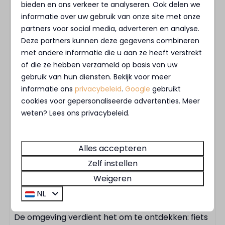
bieden en ons verkeer te analyseren. Ook delen we
Vanuit de woonkamer stap je zo het hardhouten
informatie over uw gebruik van onze site met onze
terras op, grenzend aan een groen gazon. Met
partners voor social media, adverteren en analyse.
een eettafel voor 4 personen en een parasol is
Deze partners kunnen deze gegevens combineren
met andere informatie die u aan ze heeft verstrekt
dit de plek voor lange zomeravonden of een
of die ze hebben verzameld op basis van uw
rustig ontbijtje buiten. De villa is rookvrij, voorzien
gebruik van hun diensten. Bekijk voor meer
van wifi, een inpandige berging en een eigen
informatie ons
privacybeleid
.
Google
gebruikt
parkeerplaats.
cookies voor gepersonaliseerde advertenties. Meer
weten? Lees ons privacybeleid.
Park en omgeving
MarinaPark Bad Nederrijn ligt direct aan de
Alles accepteren
Nederrijn in Maurik, midden in de Betuwe. Op het
Zelf instellen
park geniet je van een recreatieplas met strand,
Weigeren
een gezellige brasserie, fietsverhuur, een
NL
jachthaven en volop activiteiten voor kinderen.
De omgeving verdient het om te ontdekken: fiets