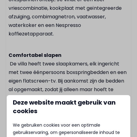
E-chopper verhuur
vriescombinatie, kookplaat met geïntegreerde
afzuiging, combimagnetron, vaatwasser,
waterkoker en een Nespresso
koffiezetapparaat.
Comfortabel slapen
De villa heeft twee slaapkamers, elk ingericht
met twee éénpersoons boxspringbedden en een
eigen flatscreen-tv. Bij aankomst zijn de bedden
al opgemaakt, zodat jij alleen maar hoeft te
genieten. De luxe badkamer beschikt over een
Deze website maakt gebruik van
dubbele wastafel, een regendouche en een
cookies
toilet.
We gebruiken cookies voor een optimale
gebruikservaring, om gepersonaliseerde inhoud te
Lekker buiten