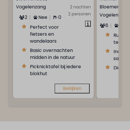
Vogelenzang
Bloemendaal
2 nachten
2 personen
Vogelenzang
2
Nee
0
6
Som
Perfect voor
fietsers en
Ruime 
wandelaars
terrein
Basic overnachten
Inclusi
midden in de natuur
sanitai
Picknicktafel bij iedere
Dichtbi
blokhut
Bekijken