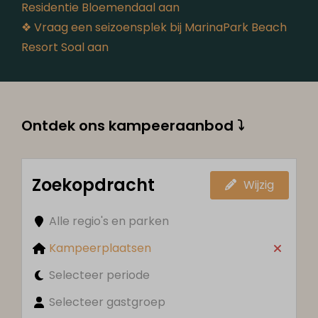
Residentie Bloemendaal aan
❖ Vraag een seizoensplek bij MarinaPark Beach
Resort Soal aan
Ontdek ons kampeeraanbod ⤵
Zoekopdracht
Wijzig
Alle regio's en parken
Kampeerplaatsen
Selecteer periode
Selecteer gastgroep