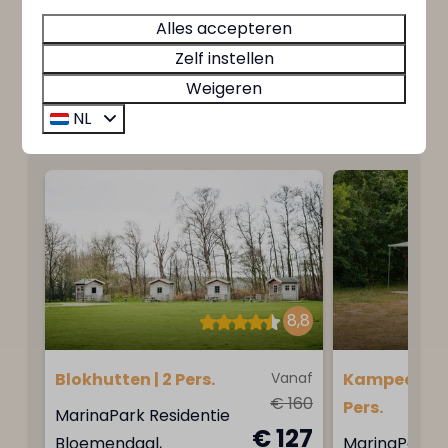
avontuurlijke bossen en duinen, of een
Alles accepteren
ontspannen dag aan het strand.
Zelf instellen
Weigeren
Meer informatie
NL
8,8
Blokhutten | 2 Pers.
Vanaf
Kampeerplaa
€ 160
Pers.
MarinaPark Residentie
€ 127
Bloemendaal,
MarinaPark R