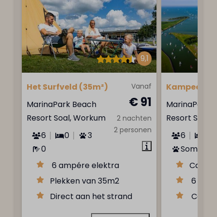
9,1
Het Surfveld (35m²)
Vanaf
Kampeerpla
€ 91
MarinaPark Beach
MarinaPark 
Resort Soal, Workum
Resort Soal,
2 nachten
2 personen
6
0
3
6
0
0
Sommige
6 ampére elektra
Ca. 90
Plekken van 35m2
6 ampé
Direct aan het strand
Centra