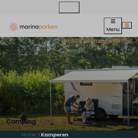
Contact
Menu
Tot 40% last minute korting!
Camping
Home
Kamperen