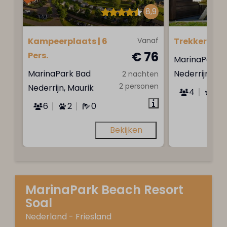
8,9
Kampeerplaats | 6
Vanaf
Trekkershut |
€ 76
Pers.
MarinaPark 
MarinaPark Bad
Nederrijn, Ma
2 nachten
2 personen
Nederrijn, Maurik
4
Ne
6
2
0
Bekijken
MarinaPark Beach Resort
Soal
Nederland - Friesland