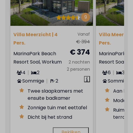
9
Villa Meerzicht | 4
Vanaf
Villa Meerzich
€ 394
Pers.
Pers.
€ 374
MarinaPark Beach
MarinaPark B
Resort Soal, Workum
Resort Soal, 
2 nachten
2 personen
4
2
6
3
Sommige
2
Sommige
Twee slaapkamers met
Aan het
ensuite badkamer
Moderne
Zonnige tuin met eettafel
Ruime tu
Dicht bij het strand
terras
Bekijken