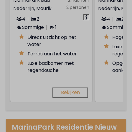
MarinaPark Bad
MarinaPark B
2 nachten
2 personen
Nederrijn, Maurik
Nederrijn, Maur
4
2
4
2
Sommige
1
Sommige
Direct uitzicht op het
Hoge pla
water
Luxe ba
Terras aan het water
regend
Luxe badkamer met
Opgemaa
regendouche
aankom
Bekijken
MarinaPark Residentie Nieuw