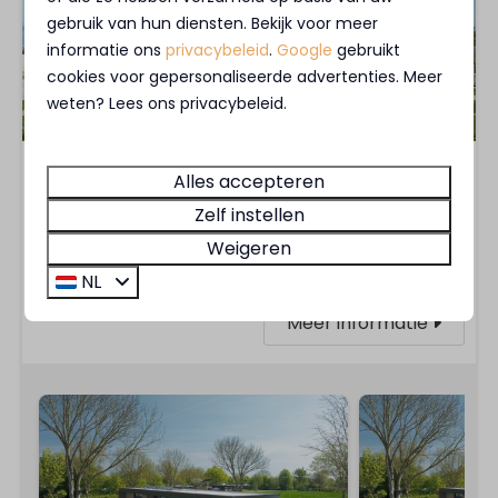
gebruik van hun diensten. Bekijk voor meer
informatie ons
privacybeleid
.
Google
gebruikt
cookies voor gepersonaliseerde advertenties. Meer
weten? Lees ons privacybeleid.
MarinaPark Beach Resort Soal heeft een
Alles accepteren
prachtige ligging aan het strand van het
Zelf instellen
IJsselmeer en biedt kampeerplaatsen,
Weigeren
vakantievilla's en appartementen.
NL
Meer informatie