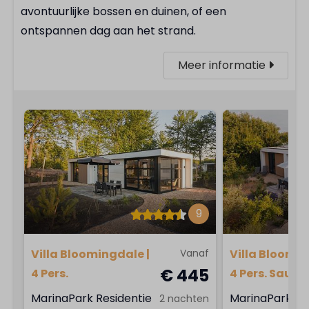
avontuurlijke bossen en duinen, of een
ontspannen dag aan het strand.
Meer informatie
9
Villa Bloomingdale |
Vanaf
Villa Bloomin
€ 445
4 Pers.
4 Pers. Sauna
MarinaPark Residentie
MarinaPark Re
2 nachten