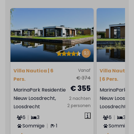
9,1
Villa Nautica | 6
Vanaf
Villa Nautica
€ 374
Pers.
| 6 Pers.
€ 355
MarinaPark Residentie
MarinaPark Re
Nieuw Loosdrecht,
Nieuw Loosdre
2 nachten
2 personen
Loosdrecht
Loosdrecht
6
3
6
3
Sommige
1
Sommige