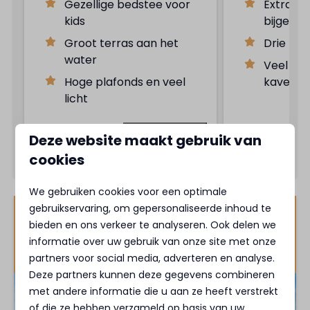
Gezellige bedstee voor
Extra sl
kids
bijgebo
Groot terras aan het
Drie ba
water
Veel pri
Hoge plafonds en veel
kavel
licht
Bekijken
Deze website maakt gebruik van
cookies
We gebruiken cookies voor een optimale
gebruikservaring, om gepersonaliseerde inhoud te
MarinaPark Beach Resort
bieden en ons verkeer te analyseren. Ook delen we
Soal
informatie over uw gebruik van onze site met onze
Nederland - Friesland
partners voor social media, adverteren en analyse.
Deze partners kunnen deze gegevens combineren
met andere informatie die u aan ze heeft verstrekt
of die ze hebben verzameld op basis van uw