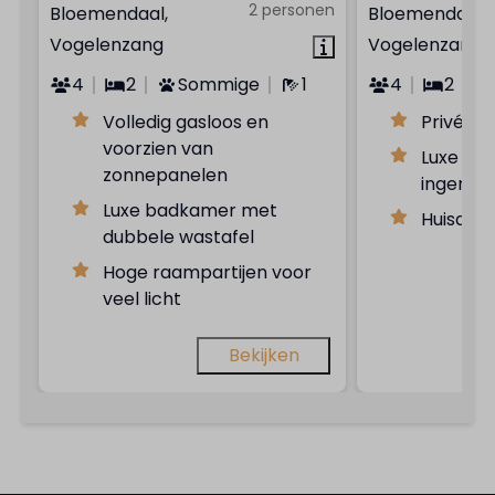
2 personen
Bloemendaal,
Bloemendaal,
Vogelenzang
Vogelenzang
4
2
Sommige
1
4
2
Volledig gasloos en
Privé du
voorzien van
Luxe en
zonnepanelen
ingerich
Luxe badkamer met
Huisdie
dubbele wastafel
Hoge raampartijen voor
veel licht
Bekijken