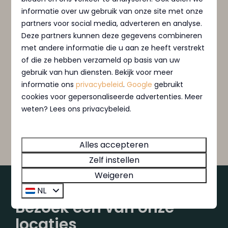
informatie over uw gebruik van onze site met onze
MarinaPark Bad Nederrijn
partners voor social media, adverteren en analyse.
MarinaPark Residentie Nieuw Loosdrecht
Deze partners kunnen deze gegevens combineren
MarinaPark Residentie Bloemendaal
met andere informatie die u aan ze heeft verstrekt
of die ze hebben verzameld op basis van uw
MarinaPark Beach Resort Soal
gebruik van hun diensten. Bekijk voor meer
Eventuele vragen/opmerkingen
Optioneel
informatie ons
privacybeleid
.
Google
gebruikt
cookies voor gepersonaliseerde advertenties. Meer
Ik wil mij aanmelden voor de nieuwsbrief.
weten? Lees ons privacybeleid.
Verstuur
Beveiligd door reCaptcha,
privacybeleid
en
servicevoorwaarden
zijn van toepassing.
Alles accepteren
Zelf instellen
Weigeren
KOM GENIETEN BIJ MARINAPARKEN
NL
Bezoek een van onze
locaties