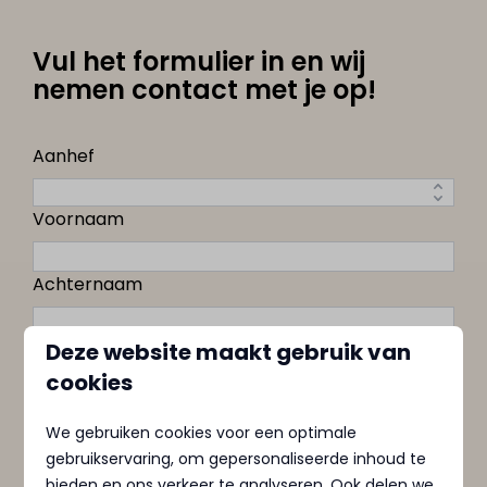
Vul het formulier in en wij
nemen contact met je op!
Aanhef
Voornaam
Achternaam
Deze website maakt gebruik van
E-mailadres
cookies
Telefoonnummer
We gebruiken cookies voor een optimale
gebruikservaring, om gepersonaliseerde inhoud te
Mijn voorkeur gaat uit naar
bieden en ons verkeer te analyseren. Ook delen we