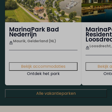
MarinaPark Bad
MarinaP
Nederrijn
Resident
Loosdre
Maurik, Gelderland (NL)
Loosdrecht,
Bekijk accommodaties
Bekijk
Ontdek het park
Ont
Alle vakantieparken