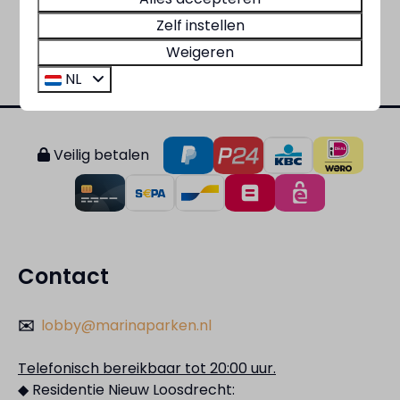
Residentie Bloemendaal
Zelf instellen
Weigeren
NL
Veilig betalen
Contact
✉️
lobby@marinaparken.nl
Telefonisch bereikbaar tot 20:00 uur.
◆ Residentie Nieuw Loosdrecht: