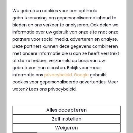
Beveiligd door reCaptcha,
privacybeleid
en
We gebruiken cookies voor een optimale
servicevoorwaarden
zijn van toepassing.
gebruikservaring, om gepersonaliseerde inhoud te
bieden en ons verkeer te analyseren. Ook delen we
informatie over uw gebruik van onze site met onze
MarinaPark Residentie Nieuw
partners voor social media, adverteren en analyse.
Loosdrecht
Deze partners kunnen deze gegevens combineren
met andere informatie die u aan ze heeft verstrekt
of die ze hebben verzameld op basis van uw
gebruik van hun diensten. Bekijk voor meer
informatie ons
privacybeleid
.
Google
gebruikt
cookies voor gepersonaliseerde advertenties. Meer
weten? Lees ons privacybeleid.
Alles accepteren
Zelf instellen
Weigeren