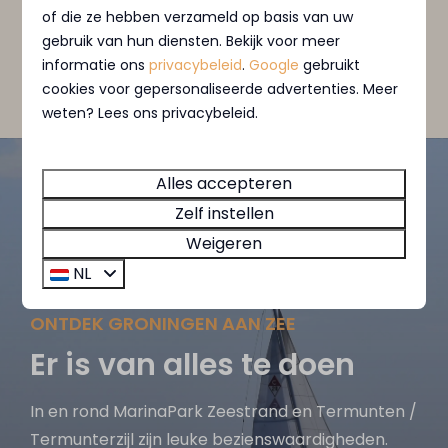
of die ze hebben verzameld op basis van uw
Ontdek de faciliteiten van MarinaPark
gebruik van hun diensten. Bekijk voor meer
Zeestrand!
informatie ons
privacybeleid
.
Google
gebruikt
cookies voor gepersonaliseerde advertenties. Meer
weten? Lees ons privacybeleid.
Alles accepteren
Zelf instellen
Weigeren
NL
ONTDEK GRONINGEN AAN ZEE
Er is van alles te doen
In en rond MarinaPark Zeestrand en Termunten /
Termunterzijl zijn leuke bezienswaardigheden.