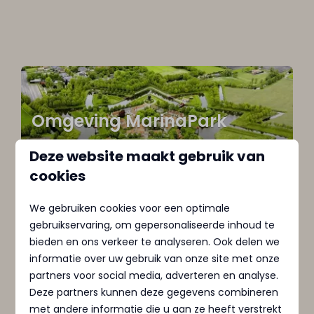
Omgeving MarinaPark
Zeestrand
Deze website maakt gebruik van
Ontdek de veelzijdige omgeving van
cookies
MarinaPark Zeestrand in Termunterzijl!
We gebruiken cookies voor een optimale
gebruikservaring, om gepersonaliseerde inhoud te
bieden en ons verkeer te analyseren. Ook delen we
informatie over uw gebruik van onze site met onze
partners voor social media, adverteren en analyse.
Faciliteiten MarinaPark
Deze partners kunnen deze gegevens combineren
Zeestrand
met andere informatie die u aan ze heeft verstrekt