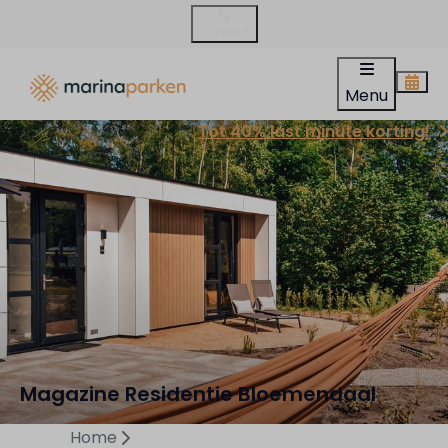
Contact
Menu
Tot 40% last minute korting!
Magazine Residentie Bloemendaal
Home