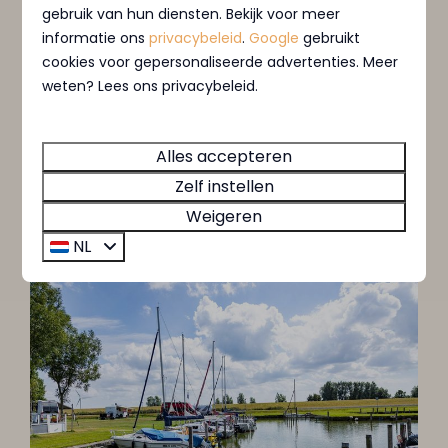
gebruik van hun diensten. Bekijk voor meer
informatie ons
privacybeleid
.
Google
gebruikt
Gewenste verblijfsperiode
cookies voor gepersonaliseerde advertenties. Meer
Aankomstdatum
Optioneel
weten? Lees ons privacybeleid.
Vertrekdatum
Optioneel
Alles accepteren
Zelf instellen
Aanvraag versturen
Weigeren
Beveiligd door reCaptcha,
privacybeleid
en
NL
servicevoorwaarden
zijn van toepassing.