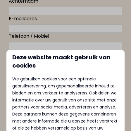
Achternaam
E-mailadres
Telefoon / Mobiel
Deze website maakt gebruik van
Informatie over je boot
cookies
Type boot
We gebruiken cookies voor een optimale
gebruikservaring, om gepersonaliseerde inhoud te
Lengte in meters
bieden en ons verkeer te analyseren. Ook delen we
informatie over uw gebruik van onze site met onze
Breedte in meters
partners voor social media, adverteren en analyse.
Deze partners kunnen deze gegevens combineren
met andere informatie die u aan ze heeft verstrekt
Diepgang boot
of die ze hebben verzameld op basis van uw