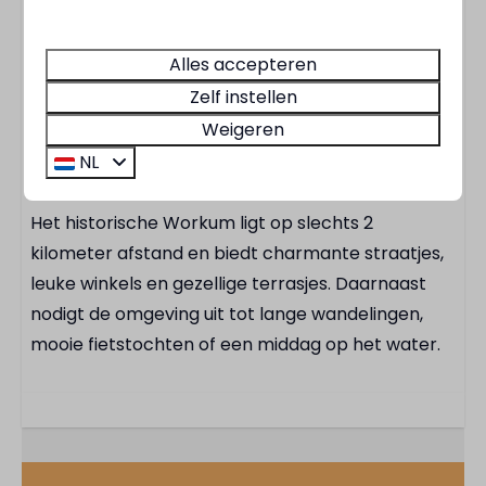
Over het park en de omgeving
MarinaPark Beach Resort Soal ligt direct aan het
Alles accepteren
IJsselmeer en biedt alles voor een onbezorgde
Zelf instellen
vakantie: een jachthaven, strand, sportveld,
Weigeren
supermarkt, speeltuinen en gezellige
NL
eetgelegenheden.
Het historische Workum ligt op slechts 2
kilometer afstand en biedt charmante straatjes,
leuke winkels en gezellige terrasjes. Daarnaast
nodigt de omgeving uit tot lange wandelingen,
mooie fietstochten of een middag op het water.