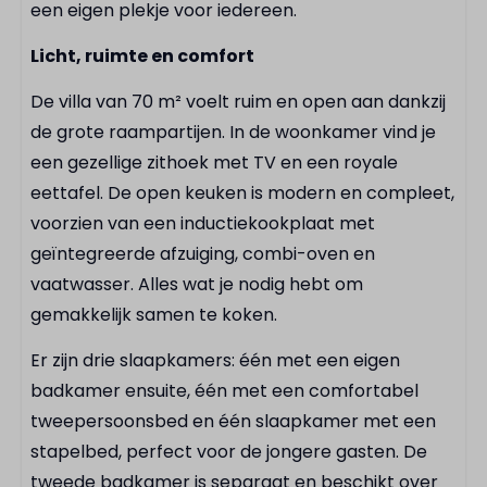
Koffiecupmachine
een eigen plekje voor iedereen.
Complete keuken
Licht, ruimte en comfort
Koelkast
De villa van 70 m² voelt ruim en open aan dankzij
Badkamer
de grote raampartijen. In de woonkamer vind je
een gezellige zithoek met TV en een royale
Inloop regendouche
eettafel. De open keuken is modern en compleet,
Föhn
voorzien van een inductiekookplaat met
geïntegreerde afzuiging, combi-oven en
Buiten
vaatwasser. Alles wat je nodig hebt om
Buitenterras
gemakkelijk samen te koken.
Loungeset
Er zijn drie slaapkamers: één met een eigen
badkamer ensuite, één met een comfortabel
Faciliteiten
tweepersoonsbed en één slaapkamer met een
E-chopper verhuur
stapelbed, perfect voor de jongere gasten. De
Tennisbaan
tweede badkamer is separaat en beschikt over