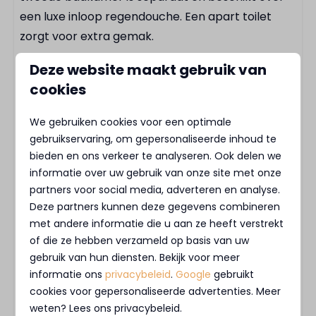
Basketbalveld
een luxe inloop regendouche. Een apart toilet
Skatepark
zorgt voor extra gemak.
Speeltuin
Buitenleven in stijl
Deze website maakt gebruik van
Restaurant
cookies
Fietsverhuur
Geniet van het buitenleven in de ruime tuin met
een loungeset en eettafel, of trek je terug op het
We gebruiken cookies voor een optimale
grote dakterras met ligstoelen. Een heerlijke plek
gebruikservaring, om gepersonaliseerde inhoud te
om te ontspannen in de zon of 's avonds te
bieden en ons verkeer te analyseren. Ook delen we
informatie over uw gebruik van onze site met onze
genieten van de frisse buitenlucht.
partners voor social media, adverteren en analyse.
Duurzaam en compleet uitgerust
Deze partners kunnen deze gegevens combineren
met andere informatie die u aan ze heeft verstrekt
De villa is volledig elektrisch, voorzien van een
of die ze hebben verzameld op basis van uw
warmtepomp, zonnepanelen en een eigen
gebruik van hun diensten. Bekijk voor meer
parkeerplaats. Ook fijn: huisdieren zijn welkom,
informatie ons
privacybeleid
.
Google
gebruikt
cookies voor gepersonaliseerde advertenties. Meer
dus neem je hond gerust mee.
weten? Lees ons privacybeleid.