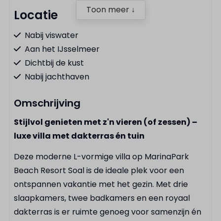
Toon meer ↓
Locatie
Nabij viswater
Aan het IJsselmeer
Dichtbij de kust
Nabij jachthaven
Omschrijving
Keuken
Stijlvol genieten met z'n vieren (of zessen) –
Koel-vriescombinatie
luxe villa met dakterras én tuin
Vaatwasser
Kookplaat
Deze moderne L-vormige villa op MarinaPark
Combimagnetron
Beach Resort Soal is de ideale plek voor een
Waterkoker
ontspannen vakantie met het gezin. Met drie
Bestek
slaapkamers, twee badkamers en een royaal
Pannenset
dakterras is er ruimte genoeg voor samenzijn én