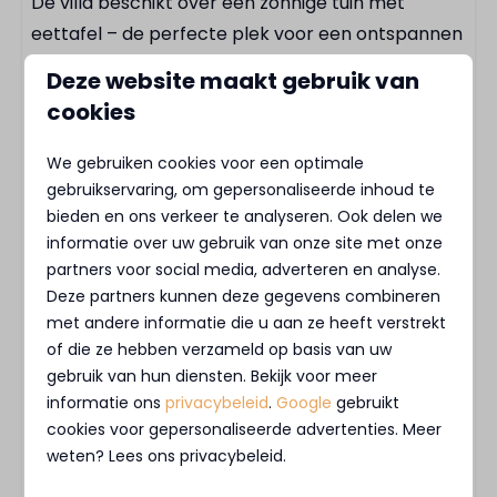
De villa beschikt over een zonnige tuin met
Speeltuin
eettafel – de perfecte plek voor een ontspannen
Restaurant
ochtend met koffie of een lange avond tafelen in
Fietsverhuur
Deze website maakt gebruik van
de buitenlucht.
E-chopper verhuur
cookies
Tennisbaan
Duurzaam en compleet
We gebruiken cookies voor een optimale
Basketbalveld
Volledig elektrisch, voorzien van een
gebruikservaring, om gepersonaliseerde inhoud te
Skatepark
bieden en ons verkeer te analyseren. Ook delen we
warmtepomp, zonnepanelen en een eigen
informatie over uw gebruik van onze site met onze
parkeerplaats. Huisdieren zijn welkom, dus ook je
partners voor social media, adverteren en analyse.
trouwe viervoeter kan mee op vakantie.
Deze partners kunnen deze gegevens combineren
met andere informatie die u aan ze heeft verstrekt
Over het park en de omgeving
of die ze hebben verzameld op basis van uw
MarinaPark Beach Resort Soal ligt direct aan het
gebruik van hun diensten. Bekijk voor meer
informatie ons
privacybeleid
.
Google
gebruikt
IJsselmeer en biedt alles voor een ontspannen
cookies voor gepersonaliseerde advertenties. Meer
verblijf: van jachthaven en strand tot sportveld,
weten? Lees ons privacybeleid.
speeltuinen, supermarkt en gezellige horeca.