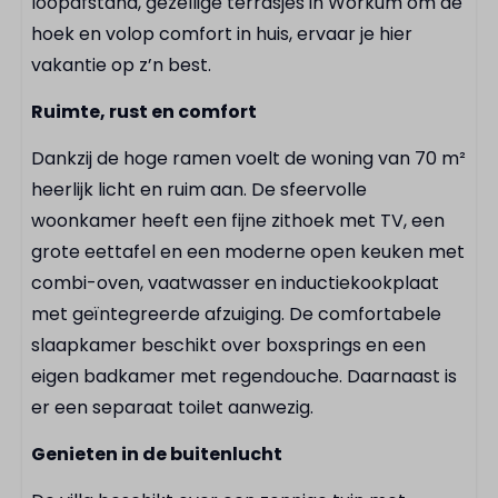
loopafstand, gezellige terrasjes in Workum om de
Broodrooster
hoek en volop comfort in huis, ervaar je hier
Koffiecupmachine
vakantie op z’n best.
Koelkast
Ruimte, rust en comfort
Pannenset
Dankzij de hoge ramen voelt de woning van 70 m²
Badkamer
heerlijk licht en ruim aan. De sfeervolle
woonkamer heeft een fijne zithoek met TV, een
Inloop regendouche
grote eettafel en een moderne open keuken met
Föhn
combi-oven, vaatwasser en inductiekookplaat
met geïntegreerde afzuiging. De comfortabele
Buiten
slaapkamer beschikt over boxsprings en een
Parasol
eigen badkamer met regendouche. Daarnaast is
Buitenterras
er een separaat toilet aanwezig.
Genieten in de buitenlucht
Faciliteiten