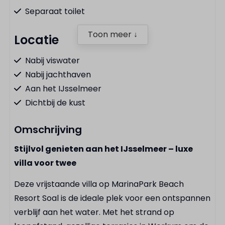
Separaat toilet
Toon meer ↓
Locatie
Nabij viswater
Nabij jachthaven
Aan het IJsselmeer
Dichtbij de kust
Omschrijving
Keuken
Stijlvol genieten aan het IJsselmeer – luxe
Bestek
villa voor twee
Combimagnetron
Waterkoker
Deze vrijstaande villa op MarinaPark Beach
Vaatwasser
Resort Soal is de ideale plek voor een ontspannen
Kookplaat
verblijf aan het water. Met het strand op
Koel-vriescombinatie