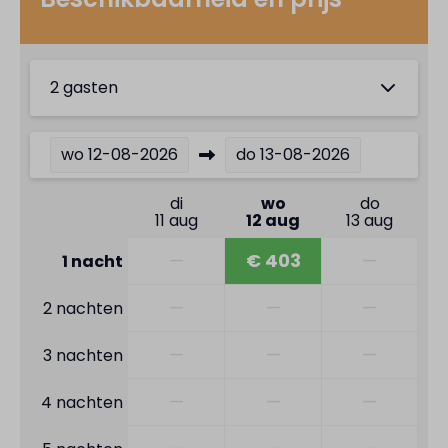
2 gasten
wo
12-08-2026
do
13-08-2026
di
wo
do
11 aug
12 aug
13 aug
—
€ 403
—
1 nacht
—
—
—
2 nachten
—
—
—
3 nachten
—
—
—
4 nachten