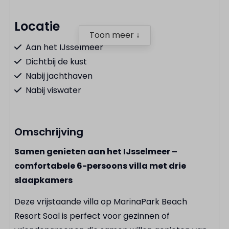
Locatie
Toon meer ↓
Aan het IJsselmeer
Dichtbij de kust
Nabij jachthaven
Nabij viswater
Keuken
Omschrijving
Bestek
Samen genieten aan het IJsselmeer –
Waterkoker
comfortabele 6-persoons villa met drie
Vaatwasser
slaapkamers
Kookplaat
Pannenset
Deze vrijstaande villa op MarinaPark Beach
Combimagnetron
Resort Soal is perfect voor gezinnen of
Koel-vriescombinatie