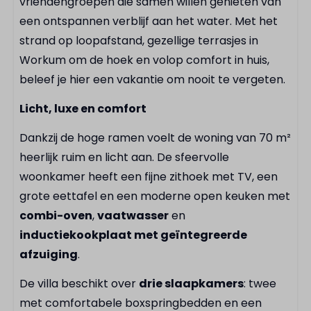
vriendengroepen die samen willen genieten van
Broodrooster
een ontspannen verblijf aan het water. Met het
Koffiecupmachine
strand op loopafstand, gezellige terrasjes in
Koelkast
Workum om de hoek en volop comfort in huis,
beleef je hier een vakantie om nooit te vergeten.
Badkamer
Licht, luxe en comfort
Extra Toilet
Dankzij de hoge ramen voelt de woning van 70 m²
Inloop regendouche
heerlijk ruim en licht aan. De sfeervolle
Föhn
woonkamer heeft een fijne zithoek met TV, een
grote eettafel en een moderne open keuken met
Buiten
combi-oven
,
vaatwasser
en
Parasol
inductiekookplaat met geïntegreerde
Buitenterras
afzuiging
.
De villa beschikt over
drie slaapkamers
: twee
Faciliteiten
met comfortabele boxspringbedden en een