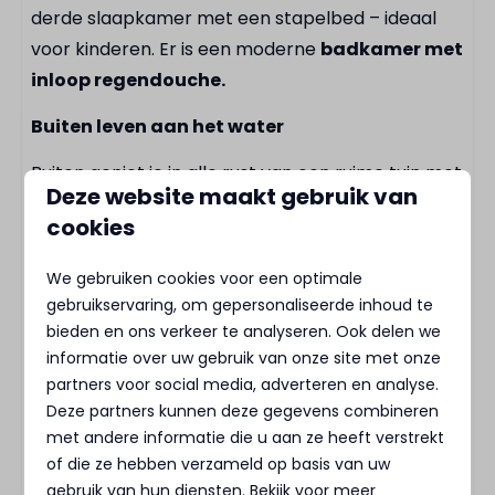
Basketbalveld
derde slaapkamer met een stapelbed – ideaal
Skatepark
voor kinderen. Er is een moderne
badkamer met
Speeltuin
inloop regendouche.
Restaurant
Buiten leven aan het water
Fietsverhuur
E-chopper verhuur
Buiten geniet je in alle rust van een ruime tuin met
Deze website maakt gebruik van
Tennisbaan
een
eettafel
– perfect voor een lange zomerse
cookies
avond of een ochtend met koffie in de zon.
We gebruiken cookies voor een optimale
Duurzaam en compleet
gebruikservaring, om gepersonaliseerde inhoud te
De villa is
volledig elektrisch
, uitgerust met een
bieden en ons verkeer te analyseren. Ook delen we
warmtepomp
,
zonnepanelen
en een
eigen
informatie over uw gebruik van onze site met onze
partners voor social media, adverteren en analyse.
parkeerplaats
. En fijn om te weten:
huisdieren
Deze partners kunnen deze gegevens combineren
zijn welkom
, dus ook je viervoeter kan mee op
met andere informatie die u aan ze heeft verstrekt
vakantie.
of die ze hebben verzameld op basis van uw
gebruik van hun diensten. Bekijk voor meer