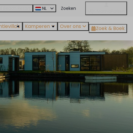
l Beach Resort
NL
Mijn MarinaParken
ievilla's
Kamperen
Over ons
Zoek & Boek