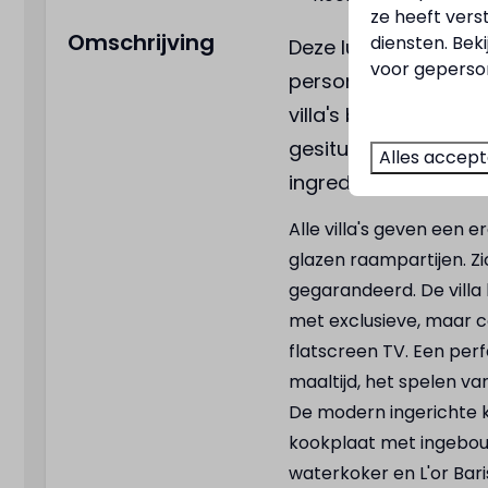
ze heeft vers
Combimagnetron
Omschrijving
diensten. Bek
Deze luxe, sfeervolle
Waterkoker
voor geperson
personen zijn voorzi
Bestek
villa's bieden veel p
Pannenset
gesitueerd op een ru
Broodrooster
Alles accep
Complete keuken
ingrediënten om ulti
Koffiecupmachine
Alle villa's geven een 
glazen raampartijen. Zi
Buiten
gegarandeerd. De villa 
Parasol
met exclusieve, maar 
Uitzicht op het wate
flatscreen TV. Een per
Aan het water
maaltijd, het spelen va
Privé aanlegsteiger
De modern ingerichte k
Buitenterras
kookplaat met ingebou
Buitenhaard
waterkoker en L'or Bar