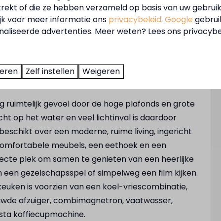
trekt of die ze hebben verzameld op basis van uw gebrui
ijk voor meer informatie ons
privacybeleid
.
Google
gebrui
 en vrijstaande vakantievilla's voor 6
aliseerde advertenties. Meer weten? Lees ons privacybe
en van een uniek uitzicht op het water. De
rivacy, een hoog comfort level en zijn
ime kavel met terras en buitenhaard. Alle
teren
Zelf instellen
Weigeren
em te genieten aan het water.
erg ruimtelijk gevoel door de hoge plafonds en grote
cht op het water en veel lichtinval is daardoor
Faciliteiten
beschikt over een moderne, ruime living, ingericht
Fietsverhuur
comfortabele meubels, een eethoek en een
r
E-chopper verhuur
fecte plek om samen te genieten van een heerlijke
Laadpaal
n een gezelschapsspel of simpelweg een film kijken.
euken is voorzien van een koel-vriescombinatie,
wde afzuiger, combimagnetron, vaatwasser,
ista koffiecupmachine.