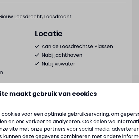
Nieuw Loosdrecht, Loosdrecht
Locatie
Aan de Loosdrechtse Plassen
Nabij jachthaven
Nabij viswater
en
ite maakt gebruik van cookies
Toon meer ↓
Badkamer
 cookies voor een optimale gebruikservaring, om gepers
ie
Inloop regendouche
den en ons verkeer te analyseren. Ook delen we informat
Föhn
nze site met onze partners voor social media, adverteren
s kunnen deze gegevens combineren met andere informat