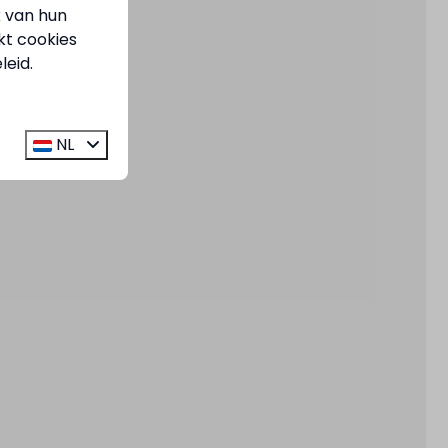
k van hun
kt cookies
leid.
NL