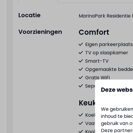
Locatie
MarinaPark Residentie 
Comfort
Voorzieningen
Eigen parkeerplaats
TV op slaapkamer
Smart-TV
Opgemaakte bedd
Gratis WiFi
Separaat toilet
Deze webs
Keuken
We gebruiken
Koel-vriescombinat
inhoud te bie
Vaatwasser
gebruik van o
Deze partner
Kookplaat