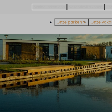
MarinaParken app
Vakantievilla kopen
Soa
Onze parken
Onze vakant