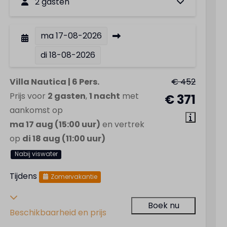
2 gasten
ma
17-08-2026
di
18-08-2026
Villa Nautica | 6 Pers.
€ 452
Prijs voor
2 gasten
,
1 nacht
met
€ 371
aankomst op
ma 17 aug (15:00 uur)
en vertrek
op
di 18 aug (11:00 uur)
Nabij viswater
Tijdens
Zomervakantie
Boek nu
Beschikbaarheid en prijs