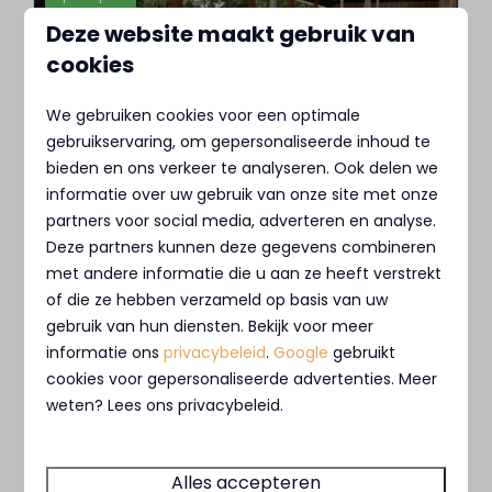
Deze website maakt gebruik van
cookies
We gebruiken cookies voor een optimale
gebruikservaring, om gepersonaliseerde inhoud te
bieden en ons verkeer te analyseren. Ook delen we
informatie over uw gebruik van onze site met onze
Heerlijk terras
partners voor social media, adverteren en analyse.
Op de camping vind je een kantine met een
Deze partners kunnen deze gegevens combineren
met andere informatie die u aan ze heeft verstrekt
terras waar je heerlijk kunt genieten van de
of die ze hebben verzameld op basis van uw
zon onder het genot van een hapje en een
gebruik van hun diensten. Bekijk voor meer
drankje. Het terras, met daarnaast een
informatie ons
privacybeleid
.
Google
gebruikt
leuke speelplek voor kinderen, ligt perfect
cookies voor gepersonaliseerde advertenties. Meer
in de middag- en avondzon.
weten? Lees ons privacybeleid.
Alles accepteren