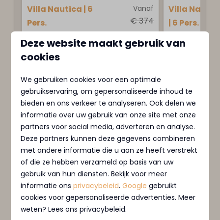
Villa Nautica | 6
Vanaf
Villa Nautic
€ 374
Pers.
| 6 Pers.
€ 355
MarinaPark Residentie
MarinaPark R
Deze website maakt gebruik van
Nieuw Loosdrecht,
Nieuw Loosdr
2 nachten
cookies
2 personen
Loosdrecht
Loosdrecht
We gebruiken cookies voor een optimale
6
3
6
3
gebruikservaring, om gepersonaliseerde inhoud te
Sommige
1
Sommige
bieden en ons verkeer te analyseren. Ook delen we
informatie over uw gebruik van onze site met onze
Gezellige bedstee voor
Extra 
partners voor social media, adverteren en analyse.
kids
bijgeb
Deze partners kunnen deze gegevens combineren
Groot terras aan het
Drie b
met andere informatie die u aan ze heeft verstrekt
water
Veel p
of die ze hebben verzameld op basis van uw
Hoge plafonds en veel
kavel
gebruik van hun diensten. Bekijk voor meer
licht
informatie ons
privacybeleid
.
Google
gebruikt
cookies voor gepersonaliseerde advertenties. Meer
Bekijken
weten? Lees ons privacybeleid.