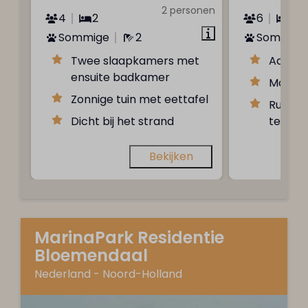
2 personen
4
2
6
3
Sommige
2
Sommige
Twee slaapkamers met
Aan he
ensuite badkamer
Modern
Zonnige tuin met eettafel
Ruime 
Dicht bij het strand
terras
Bekijken
MarinaPark Residentie
Bloemendaal
Nederland - Noord-Holland