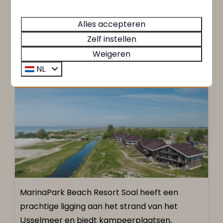
Alles accepteren
Zelf instellen
MarinaPark Beach Resort
Weigeren
Soal
NL
Nederland - Friesland
MarinaPark Beach Resort Soal heeft een
prachtige ligging aan het strand van het
IJsselmeer en biedt kampeerplaatsen,