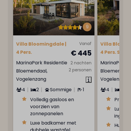
9
Villa Bloomingdale |
Vanaf
Villa Bloomi
€ 445
4 Pers.
4 Pers. Saun
MarinaPark Residentie
MarinaPark R
2 nachten
2 personen
Bloemendaal,
Bloemendaal
Vogelenzang
Vogelenzang
4
2
Sommige
1
4
2
Volledig gasloos en
Privé d
voorzien van
Luxe e
zonnepanelen
ingeric
Luxe badkamer met
Huisdi
dubbele wastafel