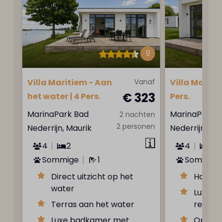
9
Villa Maritiem - Aan
Vanaf
Villa Maritie
€ 323
het water | 4 Pers.
Pers.
MarinaPark Bad
MarinaPark 
2 nachten
2 personen
Nederrijn, Maurik
Nederrijn, Ma
4
2
4
2
Sommige
1
Sommige
Direct uitzicht op het
Hoge pl
water
Luxe b
Terras aan het water
regen
Luxe badkamer met
Opgema