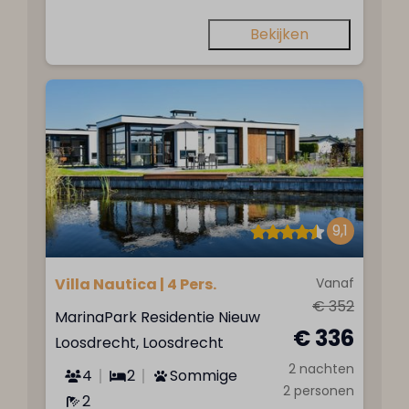
Bekijken
9,1
Villa Nautica | 4 Pers.
Vanaf
€ 352
MarinaPark Residentie Nieuw
€ 336
Loosdrecht, Loosdrecht
2 nachten
4
2
Sommige
2 personen
2