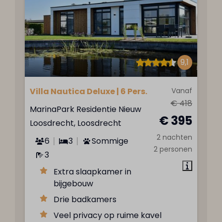
9,1
Villa Nautica Deluxe | 6 Pers.
Vanaf
€ 418
MarinaPark Residentie Nieuw
€ 395
Loosdrecht, Loosdrecht
2 nachten
6
3
Sommige
2 personen
3
Extra slaapkamer in
bijgebouw
Drie badkamers
Veel privacy op ruime kavel