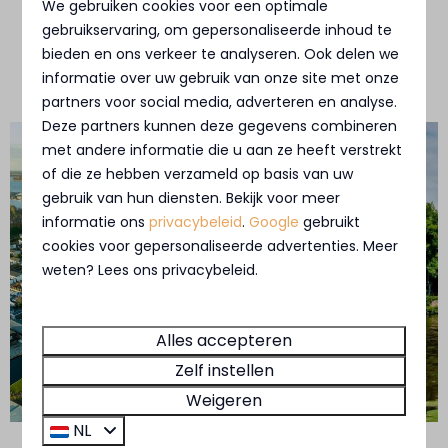
ruimte rondom de villa. Gegarandeerd een fijn
We gebruiken cookies voor een optimale
verblijf tijdens je
vakantie aan de Loosdrechtse
gebruikservaring, om gepersonaliseerde inhoud te
bieden en ons verkeer te analyseren. Ook delen we
Plassen
.
informatie over uw gebruik van onze site met onze
partners voor social media, adverteren en analyse.
Deze partners kunnen deze gegevens combineren
met andere informatie die u aan ze heeft verstrekt
of die ze hebben verzameld op basis van uw
gebruik van hun diensten. Bekijk voor meer
informatie ons
privacybeleid
.
Google
gebruikt
cookies voor gepersonaliseerde advertenties. Meer
weten? Lees ons privacybeleid.
Alles accepteren
Zelf instellen
Weigeren
NL