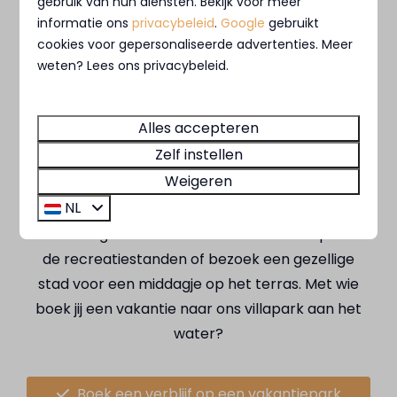
gebruik van hun diensten. Bekijk voor meer
geen moment te vervelen! De omgeving rondom
informatie ons
privacybeleid
.
Google
gebruikt
onze parken is namelijk een walhalla voor
cookies voor gepersonaliseerde advertenties. Meer
watersporters
. Vlak naast MarinaPark Bad
weten? Lees ons privacybeleid.
Nederrijn bevindt zich een waterskivereniging
waar je kunt wakeboarden; hoe gaaf is dat! Of ga
Alles accepteren
waterskiën, zeilen, kanoën of zwemmen
; er
Zelf instellen
zijn opties genoeg. Ook bij onze andere parken
Weigeren
zitten voldoende verhuurders voor allerlei
NL
uitdagende watersporten
. Liever een dagje
rustig aan doen? Kom dan tot rust op
de recreatiestanden of bezoek een gezellige
stad voor een middagje op het terras. Met wie
boek jij een vakantie naar ons villapark aan het
water?
Boek een verblijf op een vakantiepark