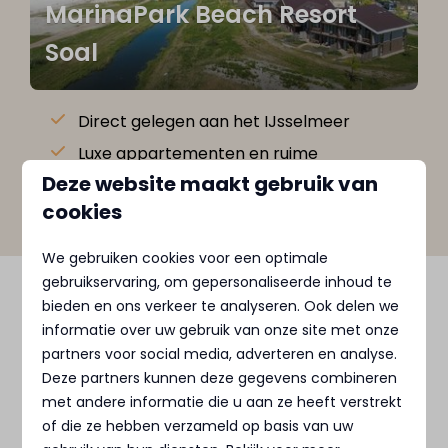
MarinaPark Beach Resort
Soal
Direct gelegen aan het IJsselmeer
Luxe appartementen en ruime
kampeerplaatsen
Deze website maakt gebruik van
cookies
We gebruiken cookies voor een optimale
gebruikservaring, om gepersonaliseerde inhoud te
bieden en ons verkeer te analyseren. Ook delen we
Wat is er te doen in de
informatie over uw gebruik van onze site met onze
omgeving van de
partners voor social media, adverteren en analyse.
MarinaParken?
Deze partners kunnen deze gegevens combineren
met andere informatie die u aan ze heeft verstrekt
of die ze hebben verzameld op basis van uw
Tijdens je vakantie bij MarinaParken hoef je je