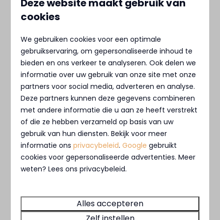
Deze website maakt gebruik van
cookies
We gebruiken cookies voor een optimale
MarinaPark Beach Resort Soal heeft een
gebruikservaring, om gepersonaliseerde inhoud te
prachtige ligging aan het strand van het
bieden en ons verkeer te analyseren. Ook delen we
IJsselmeer en biedt kampeerplaatsen,
informatie over uw gebruik van onze site met onze
partners voor social media, adverteren en analyse.
vakantievilla's en appartementen.
Deze partners kunnen deze gegevens combineren
met andere informatie die u aan ze heeft verstrekt
Meer informatie
of die ze hebben verzameld op basis van uw
gebruik van hun diensten. Bekijk voor meer
informatie ons
privacybeleid
.
Google
gebruikt
cookies voor gepersonaliseerde advertenties. Meer
weten? Lees ons privacybeleid.
Alles accepteren
Zelf instellen
9,1