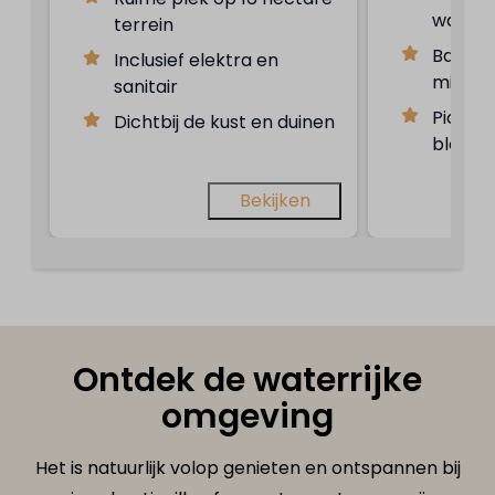
wandel
terrein
Basic 
Inclusief elektra en
midden
sanitair
Picknic
Dichtbij de kust en duinen
blokhu
Bekijken
Ontdek de waterrijke
omgeving
Het is natuurlijk volop genieten en ontspannen bij