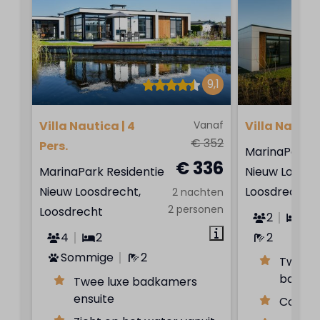
9,1
Villa Nautica | 4
Vanaf
Villa Nautica
€ 352
Pers.
MarinaPark R
€ 336
MarinaPark Residentie
Nieuw Loosdr
Nieuw Loosdrecht,
Loosdrecht
2 nachten
2 personen
Loosdrecht
2
2
4
2
2
Sommige
2
Twee s
badka
Twee luxe badkamers
ensuite
Compac