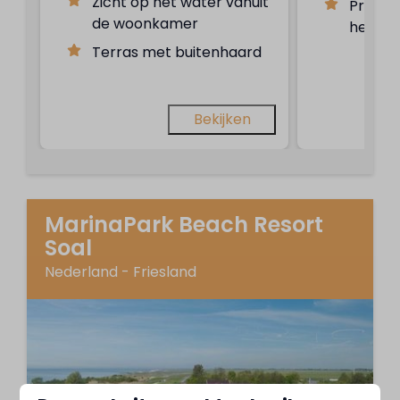
Zicht op het water vanuit
Privét
de woonkamer
het wa
Terras met buitenhaard
Bekijken
MarinaPark Beach Resort
Soal
Nederland - Friesland