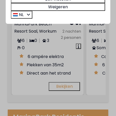
Weigeren
NL
Het Surfveld (35m²)
Vanaf
Kampeerpla
€ 91
MarinaPark Beach
MarinaPark 
Resort Soal, Workum
Resort Soal,
2 nachten
2 personen
6
0
3
6
0
0
Sommige
6 ampére elektra
Ca. 90
Plekken van 35m2
6 ampé
Direct aan het strand
Centra
Bekijken