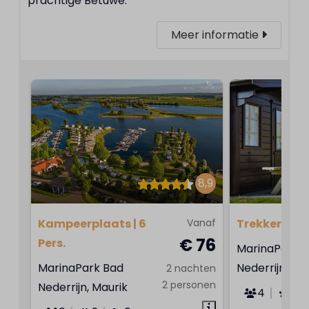
prachtige Betuwe.
Meer informatie
8,9
Kampeerplaats | 6
Vanaf
Trekkershut |
€ 76
Pers.
MarinaPark 
MarinaPark Bad
Nederrijn, Ma
2 nachten
2 personen
Nederrijn, Maurik
4
Ne