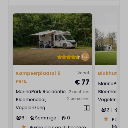
8,6
Kampeerplaats | 6
Vanaf
Blokhutten | 
€ 77
Pers.
MarinaPark R
MarinaPark Residentie
Bloemendaal
2 nachten
2 personen
Bloemendaal,
Vogelenzang
Vogelenzang
2
Ne
6
Sommige
0
Perfec
fietser
Ruime plek op 16 hectare