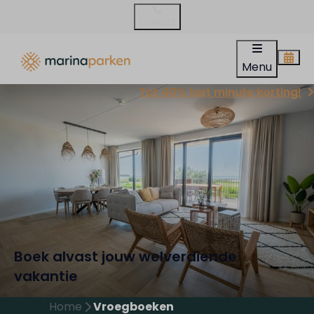
Contact
Menu
Tot 40% last minute korting!
Boek alvast jouw welverdiende
vakantie
Home
Vroegboeken