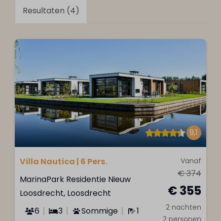
Resultaten (4)
9,1
Villa Nautica | 6 Pers.
Vanaf
€ 374
MarinaPark Residentie Nieuw
€ 355
Loosdrecht, Loosdrecht
2 nachten
6
3
Sommige
1
2 personen