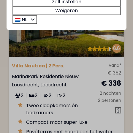
Zelf instellen
Weigeren
NL
8,8
Villa Nautica | 2 Pers.
Vanaf
€ 352
MarinaPark Residentie Nieuw
€ 336
Loosdrecht, Loosdrecht
2 nachten
2
2
2
2
2 personen
Twee slaapkamers én
badkamers
Compact maar super luxe
Privéterras met haard aan het water