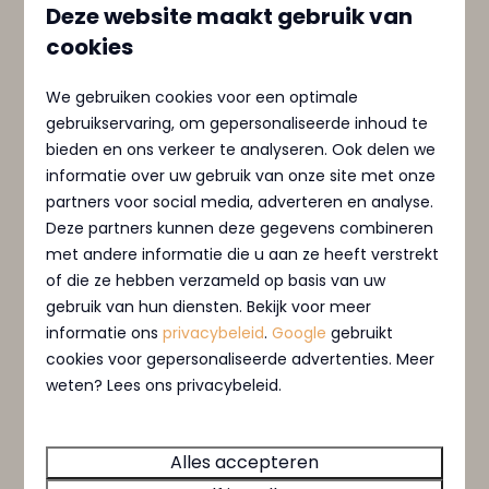
Deze website maakt gebruik van
9,1
cookies
We gebruiken cookies voor een optimale
Villa Nautica | 4 Pers.
Vanaf
gebruikservaring, om gepersonaliseerde inhoud te
€ 352
MarinaPark Residentie Nieuw
bieden en ons verkeer te analyseren. Ook delen we
€ 336
informatie over uw gebruik van onze site met onze
Loosdrecht, Loosdrecht
partners voor social media, adverteren en analyse.
2 nachten
4
2
Sommige
2
Deze partners kunnen deze gegevens combineren
2 personen
Twee luxe badkamers ensuite
met andere informatie die u aan ze heeft verstrekt
of die ze hebben verzameld op basis van uw
Zicht op het water vanuit de
gebruik van hun diensten. Bekijk voor meer
woonkamer
informatie ons
privacybeleid
.
Google
gebruikt
Terras met buitenhaard
cookies voor gepersonaliseerde advertenties. Meer
weten? Lees ons privacybeleid.
Bekijken
Alles accepteren