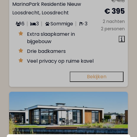
€ 418
MarinaPark Residentie Nieuw
€ 395
Loosdrecht, Loosdrecht
2 nachten
6
3
Sommige
3
2 personen
Extra slaapkamer in
bijgebouw
Drie badkamers
Veel privacy op ruime kavel
Bekijken