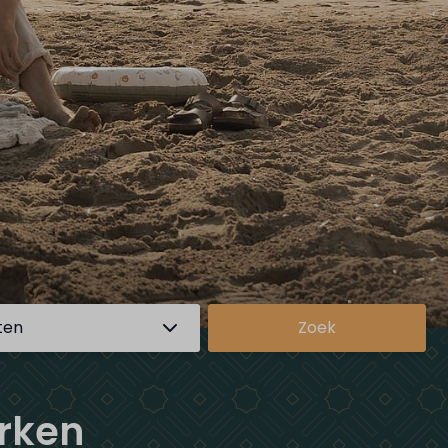
ten
Zoek
arken