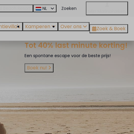
l Beach Resort
NL
Mijn MarinaParken
ievilla's
Kamperen
Over ons
Zoek & Boek
Tot 40% last minute korting!
Een spontane escape voor de beste prijs!
Boek nu!