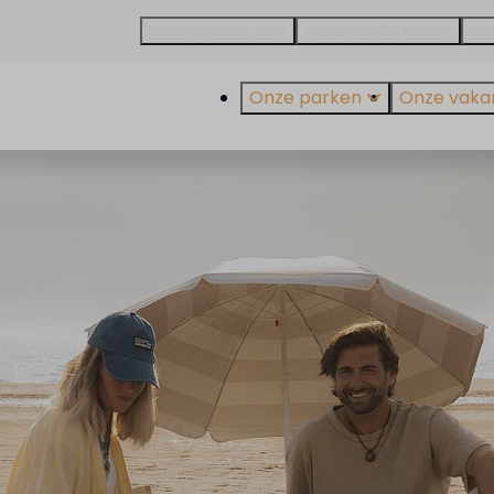
MarinaParken app
Vakantievilla kopen
Soa
Onze parken
Onze vakant