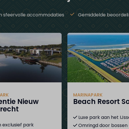
n sfeervolle accommodaties
Gemiddelde beoordeli
ARK
MARINAPARK
entie Nieuw
Beach Resort S
recht
Luxe park aan het IJs
 exclusief park
Omringd door bossen