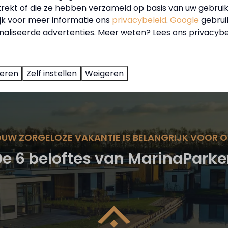
trekt of die ze hebben verzameld op basis van uw gebrui
Kom heerlijk nazomeren
ijk voor meer informatie ons
privacybeleid
.
Google
gebrui
aliseerde advertenties. Meer weten? Lees ons privacybe
teren
Zelf instellen
Weigeren
UW ZORGELOZE VAKANTIE IS BELANGRIJK VOOR 
e 6 beloftes van MarinaPark