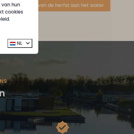
k van hun
Geniet van de herfst aan het water
kt cookies
leid.
NL
ONS
en