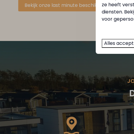
ze heeft vers
Bekijk onze last minute beschikbaarheid
diensten. Bek
voor geperson
Alles accep
JO
D