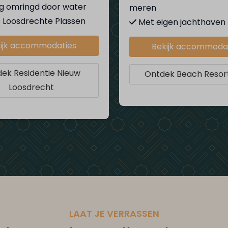
ig omringd door water
meren
 Loosdrechte Plassen
Met eigen jachthaven
ijk accommodaties
Bekijk accommoda
ek Residentie Nieuw
Ontdek Beach Resort
Loosdrecht
LAAT JE VERRASSEN