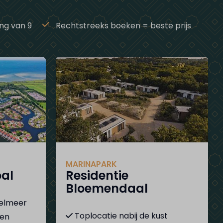
ng van 9
Rechtstreeks boeken = beste prijs
MARINAPARK
oal
Residentie
Bloemendaal
selmeer
Toplocatie nabij de kust
 en