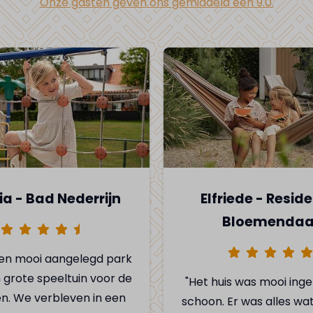
Onze gasten geven ons gemiddeld een 9.0.
ia - Bad Nederrijn
Elfriede - Resid
Bloemendaa
 een mooi aangelegd park
grote speeltuin voor de
"Het huis was mooi inge
en. We verbleven in een
schoon. Er was alles wat