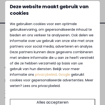
eventuele laadkosten of storingen die hieruit
Deze website maakt gebruik van
voortkomen.
cookies
We gebruiken cookies voor een optimale
gebruikservaring, om gepersonaliseerde inhoud te
bieden en ons verkeer te analyseren. Ook delen we
Veilig betalen
informatie over uw gebruik van onze site met onze
partners voor social media, adverteren en analyse.
Deze partners kunnen deze gegevens combineren
met andere informatie die u aan ze heeft verstrekt
of die ze hebben verzameld op basis van uw
Contact
gebruik van hun diensten. Bekijk voor meer
informatie ons
privacybeleid
.
Google
gebruikt
cookies voor gepersonaliseerde advertenties. Meer
✉️
lobby@marinaparken.nl
weten? Lees ons privacybeleid.
Telefonisch bereikbaar tot 20:00 uur.
◆ Residentie Nieuw Loosdrecht:
Alles accepteren
+31 (0)85 0602449