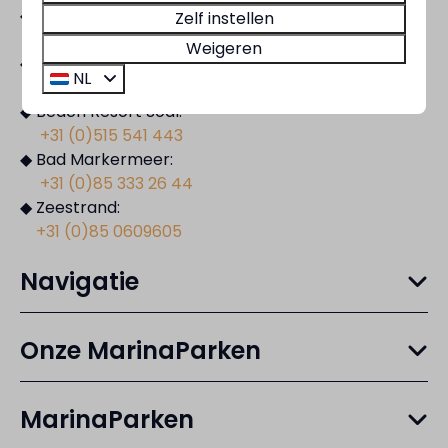
◆ Residentie Bloemendaal:
Zelf instellen
+31 (0)85 2502792
Weigeren
◆ Bad Nederrijn:
NL
+31 (0)344 692892
◆ Beach Resort Soal:
+31 (0)515 541 443
◆ Bad Markermeer:
+31 (0)85 333 26 44
◆ Zeestrand:
+31 (0)85 0609605
Navigatie
Onze MarinaParken
MarinaParken