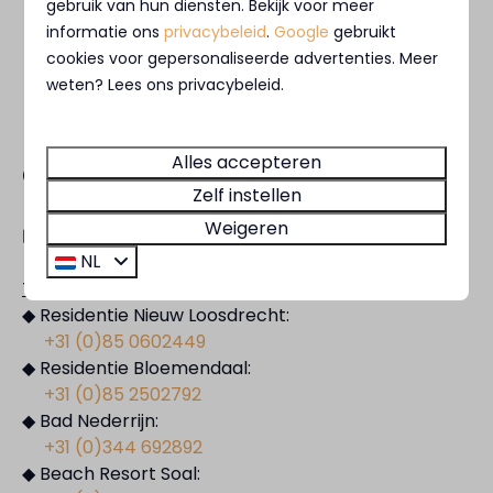
gebruik van hun diensten. Bekijk voor meer
Veilig betalen
informatie ons
privacybeleid
.
Google
gebruikt
cookies voor gepersonaliseerde advertenties. Meer
weten? Lees ons privacybeleid.
Alles accepteren
Contact
Zelf instellen
Weigeren
✉️
lobby@marinaparken.nl
NL
Telefonisch bereikbaar tot 20:00 uur.
◆ Residentie Nieuw Loosdrecht:
+31 (0)85 0602449
◆ Residentie Bloemendaal:
+31 (0)85 2502792
◆ Bad Nederrijn:
+31 (0)344 692892
◆ Beach Resort Soal: