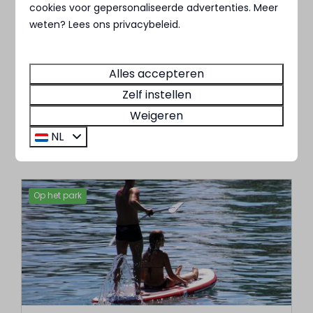
Watersport
cookies voor gepersonaliseerde advertenties. Meer
weten? Lees ons privacybeleid.
MarinaPark Bad Nederrijn biedt vele
watersport mogelijkheden. Denk hierbij aan
waterskiën, surfen zeilen, kanoën, varen
Alles accepteren
maar ook vissen.
Zelf instellen
Weigeren
Meer
NL
Op het park